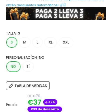
obtén descuentos automáticos! 🛒💥
TALLA:
S
S
M
L
XL
XXL
PERSONALIZACÍON:
NO
NO
SÍ
TABLA DE MEDIDAS
Translation
DE
€70
missing:
Translation
€37
47%
es.product.general.regular_price
Precio:
missing:
€33 de desconto