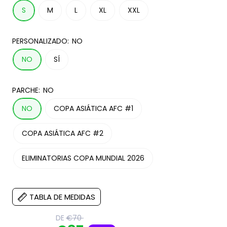
S
M
L
XL
XXL
PERSONALIZADO:
NO
NO
SÍ
PARCHE:
NO
NO
COPA ASIÁTICA AFC #1
COPA ASIÁTICA AFC #2
ELIMINATORIAS COPA MUNDIAL 2026
TABLA DE MEDIDAS
Translation
DE
€70
missing: