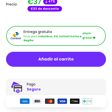
Translation
€37
47%
es.product.general.regular_price
Precio:
missing:
€33 de desconto
es.product.general.sal
Entrega gratuita
¡Envío
Envio para
Columbus, OH, United States e
gratis! 🚚
Região
Añadir al carrito
Pago
Seguro