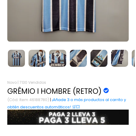
Novo |
7130 Vendidos
GRÊMIO I HOMBRE (RETRO)
(Cód. Item 46188780)
|
¡Añade 3 o más productos al carrito y
obtén descuentos automáticos! 🛒💥