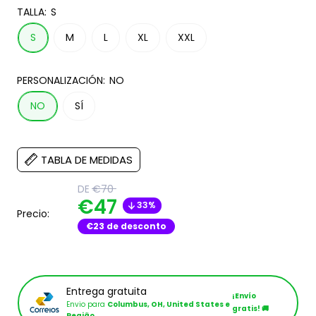
TALLA:
S
S
M
L
XL
XXL
PERSONALIZACIÓN:
NO
NO
SÍ
TABLA DE MEDIDAS
Translation
DE
€70
missing:
Translation
€47
33%
es.product.general.regular_price
Precio:
missing:
€23 de desconto
es.product.general.sal
Entrega gratuita
¡Envío
Envio para
Columbus, OH, United States e
gratis! 🚚
Região