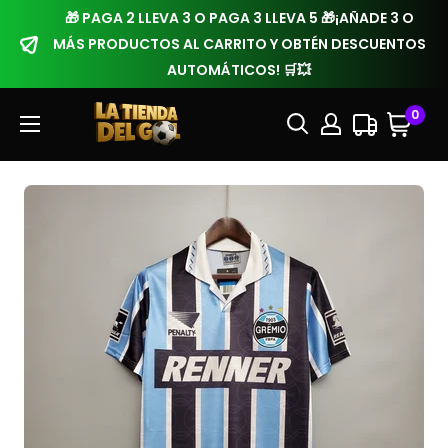
🎁 PAGA 2 LLEVA 3 O PAGA 3 LLEVA 5 🎁¡AÑADE 3 O
MÁS PRODUCTOS AL CARRITO Y OBTÉN DESCUENTOS
AUTOMÁTICOS! 🛒💥
0