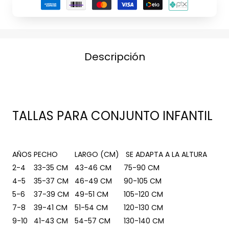
Descripción
TALLAS PARA CONJUNTO INFANTIL
AÑOS
PECHO
LARGO (CM)
SE ADAPTA A LA ALTURA
2-4
33-35 CM
43-46 CM
75-90 CM
4-5
35-37 CM
46-49 CM
90-105 CM
5-6
37-39 CM
49-51 CM
105-120 CM
7-8
39-41 CM
51-54 CM
120-130 CM
9-10
41-43 CM
54-57 CM
130-140 CM